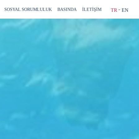
SOSYAL SORUMLULUK
BASINDA
İLETİŞİM
TR
EN